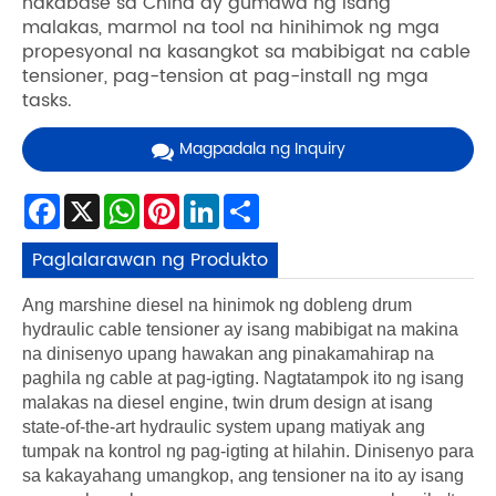
nakabase sa China ay gumawa ng isang
malakas, marmol na tool na hinihimok ng mga
propesyonal na kasangkot sa mabibigat na cable
tensioner, pag-tension at pag-install ng mga
tasks.
Magpadala ng Inquiry
Facebook
X
WhatsApp
Pinterest
LinkedIn
Share
Paglalarawan ng Produkto
Ang marshine diesel na hinimok ng dobleng drum
hydraulic cable tensioner ay isang mabibigat na makina
na dinisenyo upang hawakan ang pinakamahirap na
paghila ng cable at pag-igting. Nagtatampok ito ng isang
malakas na diesel engine, twin drum design at isang
state-of-the-art hydraulic system upang matiyak ang
tumpak na kontrol ng pag-igting at hilahin. Dinisenyo para
sa kakayahang umangkop, ang tensioner na ito ay isang