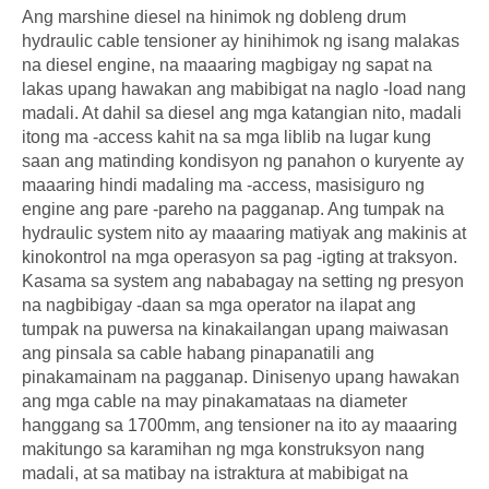
Ang marshine diesel na hinimok ng dobleng drum
hydraulic cable tensioner ay hinihimok ng isang malakas
na diesel engine, na maaaring magbigay ng sapat na
lakas upang hawakan ang mabibigat na naglo -load nang
madali. At dahil sa diesel ang mga katangian nito, madali
itong ma -access kahit na sa mga liblib na lugar kung
saan ang matinding kondisyon ng panahon o kuryente ay
maaaring hindi madaling ma -access, masisiguro ng
engine ang pare -pareho na pagganap. Ang tumpak na
hydraulic system nito ay maaaring matiyak ang makinis at
kinokontrol na mga operasyon sa pag -igting at traksyon.
Kasama sa system ang nababagay na setting ng presyon
na nagbibigay -daan sa mga operator na ilapat ang
tumpak na puwersa na kinakailangan upang maiwasan
ang pinsala sa cable habang pinapanatili ang
pinakamainam na pagganap. Dinisenyo upang hawakan
ang mga cable na may pinakamataas na diameter
hanggang sa 1700mm, ang tensioner na ito ay maaaring
makitungo sa karamihan ng mga konstruksyon nang
madali, at sa matibay na istraktura at mabibigat na