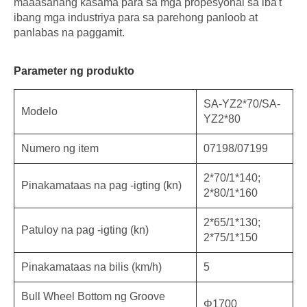
maaasahang kasama para sa mga propesyonal sa iba't
ibang mga industriya para sa parehong panloob at
panlabas na paggamit.
Parameter ng produkto
SA-YZ2*70/SA-
Modelo
YZ2*80
Numero ng item
07198/07199
2*70/1*140;
Pinakamataas na pag -igting (kn)
2*80/1*160
2*65/1*130;
Patuloy na pag -igting (kn)
2*75/1*150
Pinakamataas na bilis (km/h)
5
Bull Wheel Bottom ng Groove
Φ1700