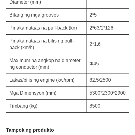
Diameter (mm)
Bilang ng mga grooves
2*5
Pinakamataas na pull-back (kn)
2*63/1*126
Pinakamataas na bilis ng pull-
2*1.6
back (km/h)
Maximum na angkop na diameter
Φ45
ng conductor (mm)
Lakas/bilis ng engine (kw/rpm)
82.5/2500
Mga Dimensyon (mm)
5300*2300*2900
Timbang (kg)
8500
Tampok ng produkto