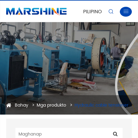
PILIPINO


Bahay
Mga produkto
Hydraulic cable tensioner