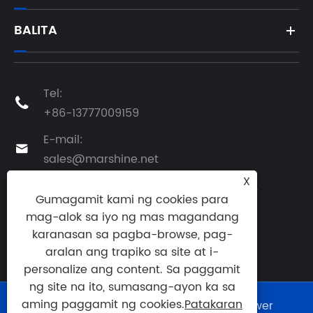
BALITA
Tel:

+86-13777009159
E-mail:

sales@marshine.net
X
Address: No.1, Changjiang South Road,

Gumagamit kami ng cookies para
Beilun, Ningbo, Zhejiang, China
mag-alok sa iyo ng mas magandang
karanasan sa pagba-browse, pag-
aralan ang trapiko sa site at i-
personalize ang content. Sa paggamit
ng site na ito, sumasang-ayon ka sa
aming paggamit ng cookies.
Patakaran
Copyright © 2025 Ningbo Marshine Power