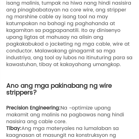
isang malinis, tumpak na hiwa nang hindi nasisira
ang pinagbabatayan na core wire, ang stripper
ng marshine cable ay isang tool na may
katumpakan na bahagi ng paghahanda at
kagamitan sa pagpapanatili. Ito ay dinisenyo
upang ligtas at mahusay na alisin ang
pagkakabukod o jacketing ng mga cable, wire at
conductor. Malawakang ginagamit sa mga
industriya, ang tool ay lubos na itinuturing para sa
kawastuhan, tibay at kakayahang umangkop.
Ano ang mga pakinabang ng wire
strippers?
Precision Engineering:
Na -optimize upang
makamit ang malinis na pagbawas nang hindi
nasisira ang cable core.
Tibay:
Ang mga materyales na lumalaban sa
kaagnasan at masungit na konstruksyon ng