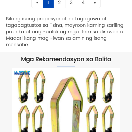
«
1
2
3
4
»
Bilang isang propesyonal na tagagawa at
tagapagtustos sa Tsina, mayroon kaming sariling
pabrika at nag -aalok ng mga item sa diskwento.
Maaari kang mag -iwan sa amin ng isang
mensahe.
Mga Rekomendasyon sa Balita
Ano ang marshine helicopter cable
stringing block?
Tingnan ang Higit Pa >>