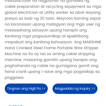
manufacturer na nagpumilit na gumawa ng
cable preparation at recycling equipment sa mga
global electrician at utility worker sa abot-kayang
presyo sa loob ng 20 taon. Mayroon kaming sapat
na karanasan upang mabigyan ang mga user ng
maaasahang solusyon upang harapin ang
kanilang mga pagsusumikap at epektibong
mapabuti ang kanilang kahusayan. Ang MARSHINE
Hand Cranked Steel Frame Portable Wire Stripper
Machine na ito ay isa sa aming cable stripping
machine, maaaring gamitin upang harapin ang
paghahanda ng cable na gumagana gamit ang
hand crank upang i-save ang mga pagsisikap sa
paggawa.
Tingnan ang Higit Pa >>
Magpadala ng Inquiry >>