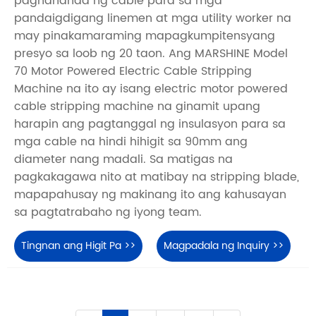
paghahanda ng cable para sa mga
pandaigdigang linemen at mga utility worker na
may pinakamaraming mapagkumpitensyang
presyo sa loob ng 20 taon. Ang MARSHINE Model
70 Motor Powered Electric Cable Stripping
Machine na ito ay isang electric motor powered
cable stripping machine na ginamit upang
harapin ang pagtanggal ng insulasyon para sa
mga cable na hindi hihigit sa 90mm ang
diameter nang madali. Sa matigas na
pagkakagawa nito at matibay na stripping blade,
mapapahusay ng makinang ito ang kahusayan
sa pagtatrabaho ng iyong team.
Tingnan ang Higit Pa >>
Magpadala ng Inquiry >>