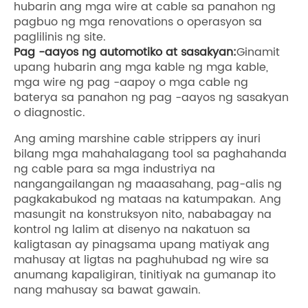
hubarin ang mga wire at cable sa panahon ng
pagbuo ng mga renovations o operasyon sa
paglilinis ng site.
Pag -aayos ng automotiko at sasakyan:
Ginamit
upang hubarin ang mga kable ng mga kable,
mga wire ng pag -aapoy o mga cable ng
baterya sa panahon ng pag -aayos ng sasakyan
o diagnostic.
Ang aming marshine cable strippers ay inuri
bilang mga mahahalagang tool sa paghahanda
ng cable para sa mga industriya na
nangangailangan ng maaasahang, pag-alis ng
pagkakabukod ng mataas na katumpakan. Ang
masungit na konstruksyon nito, nababagay na
kontrol ng lalim at disenyo na nakatuon sa
kaligtasan ay pinagsama upang matiyak ang
mahusay at ligtas na paghuhubad ng wire sa
anumang kapaligiran, tinitiyak na gumanap ito
nang mahusay sa bawat gawain.