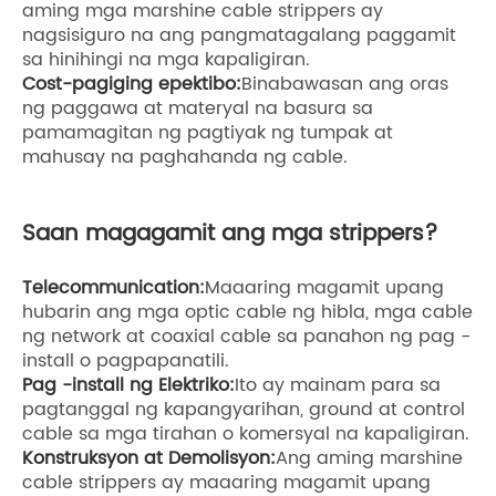
aming mga marshine cable strippers ay
nagsisiguro na ang pangmatagalang paggamit
sa hinihingi na mga kapaligiran.
Cost-pagiging epektibo:
Binabawasan ang oras
ng paggawa at materyal na basura sa
pamamagitan ng pagtiyak ng tumpak at
mahusay na paghahanda ng cable.
Saan magagamit ang mga strippers?
Telecommunication:
Maaaring magamit upang
hubarin ang mga optic cable ng hibla, mga cable
ng network at coaxial cable sa panahon ng pag -
install o pagpapanatili.
Pag -install ng Elektriko:
Ito ay mainam para sa
pagtanggal ng kapangyarihan, ground at control
cable sa mga tirahan o komersyal na kapaligiran.
Konstruksyon at Demolisyon:
Ang aming marshine
cable strippers ay maaaring magamit upang