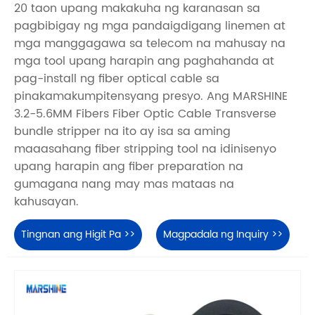
20 taon upang makakuha ng karanasan sa
pagbibigay ng mga pandaigdigang linemen at
mga manggagawa sa telecom na mahusay na
mga tool upang harapin ang paghahanda at
pag-install ng fiber optical cable sa
pinakamakumpitensyang presyo. Ang MARSHINE
3.2-5.6MM Fibers Fiber Optic Cable Transverse
bundle stripper na ito ay isa sa aming
maaasahang fiber stripping tool na idinisenyo
upang harapin ang fiber preparation na
gumagana nang may mas mataas na
kahusayan.
Tingnan ang Higit Pa >>
Magpadala ng Inquiry >>