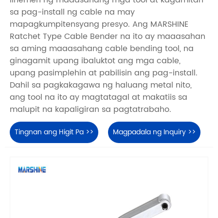
sa pag-install ng cable na may
mapagkumpitensyang presyo. Ang MARSHINE
Ratchet Type Cable Bender na ito ay maaasahan
sa aming maaasahang cable bending tool, na
ginagamit upang ibaluktot ang mga cable,
upang pasimplehin at pabilisin ang pag-install.
Dahil sa pagkakagawa ng haluang metal nito,
ang tool na ito ay magtatagal at makatiis sa
malupit na kapaligiran sa pagtatrabaho.
Tingnan ang Higit Pa >>
Magpadala ng Inquiry >>