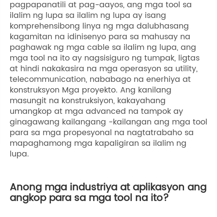
pagpapanatili at pag-aayos, ang mga tool sa
ilalim ng lupa sa ilalim ng lupa ay isang
komprehensibong linya ng mga dalubhasang
kagamitan na idinisenyo para sa mahusay na
paghawak ng mga cable sa ilalim ng lupa, ang
mga tool na ito ay nagsisiguro ng tumpak, ligtas
at hindi nakakasira na mga operasyon sa utility,
telecommunication, nababago na enerhiya at
konstruksyon Mga proyekto. Ang kanilang
masungit na konstruksiyon, kakayahang
umangkop at mga advanced na tampok ay
ginagawang kailangang -kailangan ang mga tool
para sa mga propesyonal na nagtatrabaho sa
mapaghamong mga kapaligiran sa ilalim ng
lupa.
Anong mga industriya at aplikasyon ang
angkop para sa mga tool na ito?