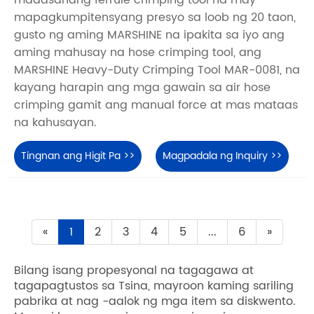
maaasahang ferrule crimping tool na may
mapagkumpitensyang presyo sa loob ng 20 taon,
gusto ng aming MARSHINE na ipakita sa iyo ang
aming mahusay na hose crimping tool, ang
MARSHINE Heavy-Duty Crimping Tool MAR-0081, na
kayang harapin ang mga gawain sa air hose
crimping gamit ang manual force at mas mataas
na kahusayan.
Tingnan ang Higit Pa >>
Magpadala ng Inquiry >>
«
1
2
3
4
5
...
6
»
Bilang isang propesyonal na tagagawa at
tagapagtustos sa Tsina, mayroon kaming sariling
pabrika at nag -aalok ng mga item sa diskwento.