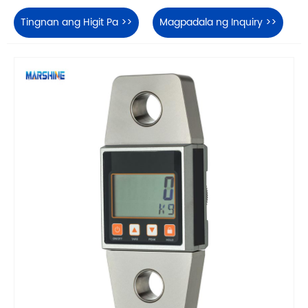
Tingnan ang Higit Pa >>
Magpadala ng Inquiry >>