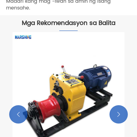
Maaari kang mag -iwan sa amin ng isang
mensahe.
Mga Rekomendasyon sa Balita

