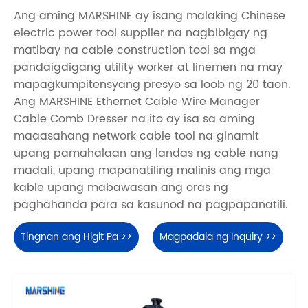
Ang aming MARSHINE ay isang malaking Chinese
electric power tool supplier na nagbibigay ng
matibay na cable construction tool sa mga
pandaigdigang utility worker at linemen na may
mapagkumpitensyang presyo sa loob ng 20 taon.
Ang MARSHINE Ethernet Cable Wire Manager
Cable Comb Dresser na ito ay isa sa aming
maaasahang network cable tool na ginamit
upang pamahalaan ang landas ng cable nang
madali, upang mapanatiling malinis ang mga
kable upang mabawasan ang oras ng
paghahanda para sa kasunod na pagpapanatili.
Tingnan ang Higit Pa >>
Magpadala ng Inquiry >>